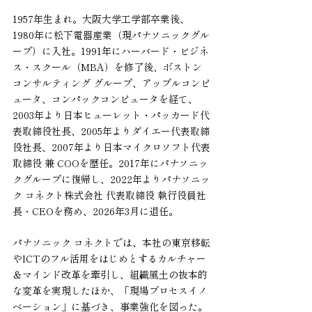
1957年生まれ。大阪大学工学部卒業後、
1980年に松下電器産業（現パナソニックグル
ープ）に入社。1991年にハーバード・ビジネ
ス・スクール（MBA）を修了後、ボストン 
コンサルティング グループ、アップルコンピ
ュータ、コンパックコンピュータを経て、
2003年より日本ヒューレット・パッカード代
表取締役社長、2005年よりダイエー代表取締
役社長、2007年より日本マイクロソフト代表
取締役 兼 COOを歴任。2017年にパナソニッ
クグループに復帰し、2022年よりパナソニッ
ク コネクト株式会社 代表取締役 執行役員社
長・CEOを務め、2026年3月に退任。
パナソニック コネクトでは、本社の東京移転
やICTのフル活用をはじめとするカルチャー
＆マインド改革を牽引し、組織風土の抜本的
な変革を実現したほか、「現場プロセスイノ
ベーション」に基づき、事業強化を図った。