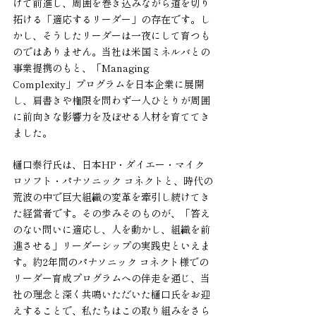
けて前進し、周囲を巻き込みながら道を切り
拓ける「適応するリーダー」の存在です。し
かし、そうしたリーダーは一夜にして育つも
のではありません。当社は米国ミネルバとの
事業提携のもと、「Managing 
Complexity」プログラムを日本企業に展開
し、肩書きや権限を問わず一人ひとりが周囲
に前向きな影響力を及ぼせる人材を育ててき
ました。
樋口泰行氏は、日本HP・ダイエー・マイク
ロソフト・パナソニック コネクトと、時代の
荒波の中で巨大組織の変革を牽引し続けてき
た経営者です。その歩みそのものが、「答え
のない問いに適応し、人を動かし、組織を前
進させる」リーダーシップの実践史といえま
す。約2年間のパナソニック コネクト様での
リーダー育成プログラムへの伴走を通じ、当
社の理念と深く共鳴いただいた樋口氏をお迎
えすることで、私たちはこの取り組みをさら