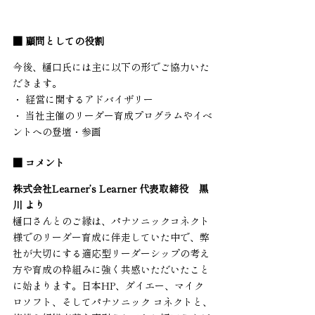
■ 顧問としての役割
今後、樋口氏には主に以下の形でご協力いた
だきます。
・ 経営に関するアドバイザリー
・ 当社主催のリーダー育成プログラムやイベ
ントへの登壇・参画
■ コメント
株式会社Learner’s Learner 代表取締役　黒
川 より
樋口さんとのご縁は、パナソニックコネクト
様でのリーダー育成に伴走していた中で、弊
社が大切にする適応型リーダーシップの考え
方や育成の枠組みに強く共感いただいたこと
に始まります。日本HP、ダイエー、マイク
ロソフト、そしてパナソニック コネクトと、