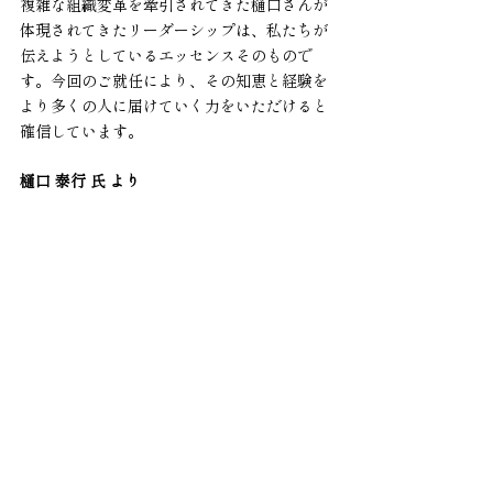
複雑な組織変革を牽引されてきた樋口さんが
体現されてきたリーダーシップは、私たちが
伝えようとしているエッセンスそのもので
す。今回のご就任により、その知恵と経験を
より多くの人に届けていく力をいただけると
確信しています。
樋口 泰行 氏 より
この度、株式会社Learner's Learnerの顧問
に就任させていただくこととなりました。こ
れまでさまざまな企業の経営に携わるなか
で、企業という「生き物」を良く育てるの
も、悪く育てるのも、結局は「人」、特に、
全体のトーンを決めるリーダー次第だという
こと、そしてそのリーダーを育成するための
「正しい教育」の重要性・必要性を痛感して
参りました。その文脈で、ミネルバ式の、主
体的に考え、自ら学び続けるリーダーを育て
るLearner's Learnerのアプローチに、深く
共感しました。私の経験が、このアプローチ