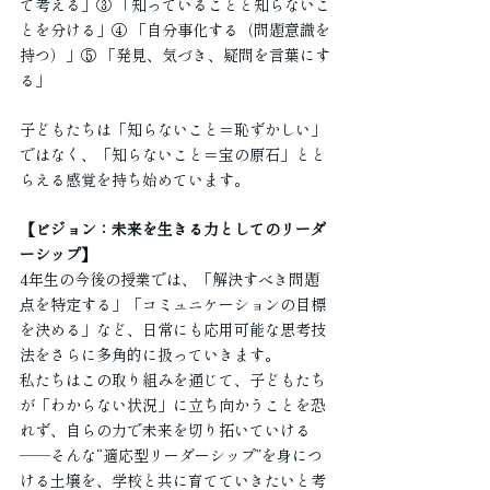
て考える」③ 「知っていることと知らないこ
とを分ける」④ 「自分事化する（問題意識を
持つ）」⑤ 「発見、気づき、疑問を言葉にす
る」
子どもたちは「知らないこと＝恥ずかしい」
ではなく、「知らないこと＝宝の原石」とと
らえる感覚を持ち始めています。
【ビジョン：未来を生きる力としてのリーダ
ーシップ】
4年生の今後の授業では、「解決すべき問題
点を特定する」「コミュニケーションの目標
を決める」など、日常にも応用可能な思考技
法をさらに多角的に扱っていきます。
私たちはこの取り組みを通じて、子どもたち
が「わからない状況」に立ち向かうことを恐
れず、自らの力で未来を切り拓いていける
――そんな“適応型リーダーシップ”を身につ
ける土壌を、学校と共に育てていきたいと考