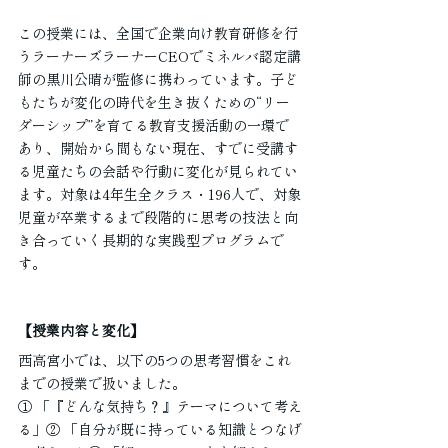
この授業には、全国で企業向け教育研修を行
うラーナーズラーナーCEOでミネルバ認定講
師の黒川公晴が監修に携わっています。子ど
もたちが変化の時代を生き抜くための“リー
ダーシップ”を育てる教育支援活動の一環で
あり、開始から間もない現在、すでに受講す
る児童たちの会話や行動に変化が見られてい
ます。対象は4年生全クラス・196人で、対象
児童が卒業するまで段階的に思考の技法と向
き合っていく長期的な実践型プログラムで
す。
【授業内容と変化】
西高宮小では、以下の5つの思考習慣をこれ
までの授業で扱いました。
① 「『どんな気持ち？』テーマについて考え
る」② 「自分が既に持っている知識とつなげ