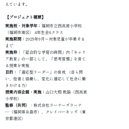
えています。
【プロジェクト概要】
実施校・対象学年：
福岡市立西高宮小学校
（福岡市南区） 4年生全6クラス
実施期間：
2025年9月～対象児童が卒業する
まで
実施枠：
「総合的な学習の時間」内「キャリ
ア教育」の一部として、「思考習慣」を育て
る授業を実施
目的：
「適応型リーダー」の育成 （自ら問
い、他者と協働し、変化に適応して社会に働
きかける力）
授業内容企画・実施：
山口大翔 教諭（西高宮
小学校）
監修（共同）
：株式会社ラーナーズラーナ
―（福岡県糸島市）、クレイバーキッズ（東
京都港区）