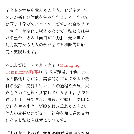
子どもが言葉を覚えることも、ビジネスパー
ソンが新しい価値を生み出すことも、すべて
は同じ「学びのプロセス」です。社会やテク
ノロジーが変化し続けるなかで、私たちは学
びの土台にある
「面白がり力」
に光を当て、
幼児教育から大人の学びまでを横断的に研
究・実践します。
本Labでは、ファカルティ（
Managing 
Complexity講師陣
）や教育現場、企業、地
域と協働しながら、実験的なプログラムや教
材の設計・実施を行い、その過程や成果、失
敗も含めて記録・共有していきます。学びを
通して「自分で考え、決め、行動し、周囲に
変化を生み出す」経験を積み重ねることが、
個人の成長だけでなく、社会を前に進める力
になると私たちは考えています。
「人はどうすれば、変化の中で面白がりなが